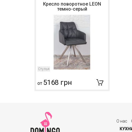
Кресло поворотное LEON
темно-серый
Стулья
5168 грн
от
О нас
КУХН