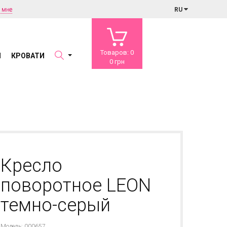
 мне
RU
Товаров: 0
Ы
КРОВАТИ
0 грн
Кресло
поворотное LEON
темно-серый
Модель: 000657