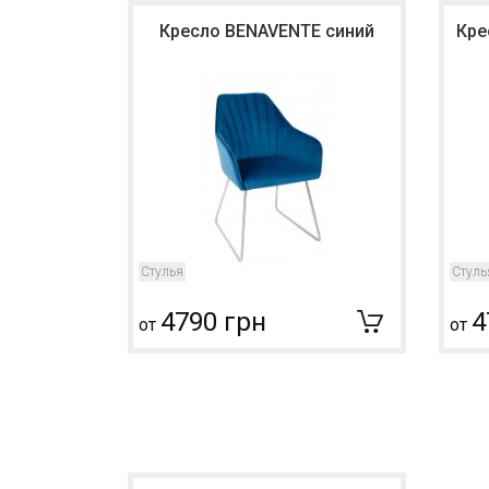
Кресло BENAVENTE синий
Кре
Стулья
Стуль
4790 грн
4
от
от