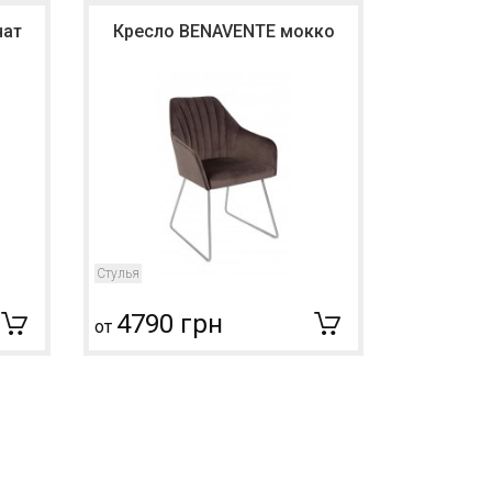
нат
Кресло BENAVENTE мокко
Кресло
Стулья
Стулья
4790 грн
4034
от
от