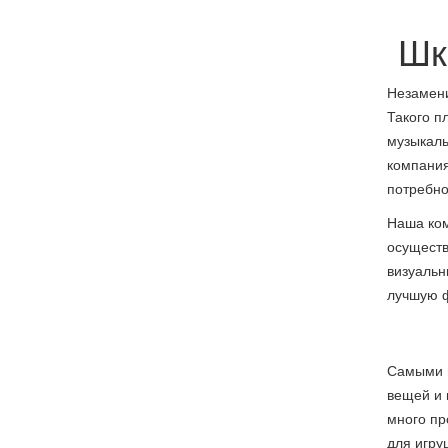
Шк
Незамени
Такого п
музыкаль
компания
потребно
Наша ком
осуществ
визуальн
лучшую ф
Самыми 
вещей и 
много пр
для игру