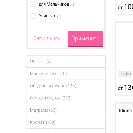
для Мальчиков
10
(
1
)
от
Унисекс
(
7
)
Применить
Очистить всё
OUTLET (0)
Мягкая мебель (161)
Шкафы
13
Обеденная группа (145)
от
Столы и стулья (272)
Шкаф д
Матрасы (63)
Кровати (59)