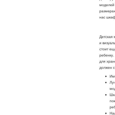
моделей 
размерах
нас шкаф
Детская 
и визуал
стоит ещ
ребенку.
для хран
должен с
Им
Лу
мо
Шк
по
ре
На