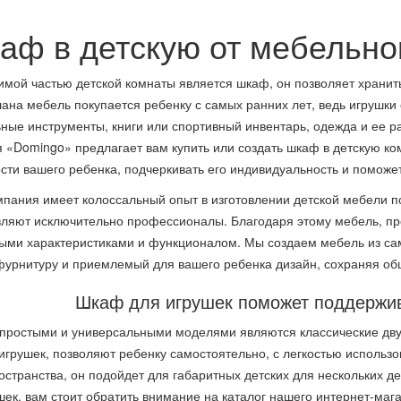
аф в детскую от мебельно
мой частью детской комнаты является шкаф, он позволяет хранить
лана мебель покупается ребенку с самых ранних лет, ведь игрушки
ные инструменты, книги или спортивный инвентарь, одежда и ее 
 «Domingo» предлагает вам купить или создать шкаф в детскую ком
сти вашего ребенка, подчеркивать его индивидуальность и поможет
пания имеет колоссальный опыт в изготовлении детской мебели п
ляют исключительно профессионалы. Благодаря этому мебель, пр
ыми характеристиками и функционалом. Мы создаем мебель из са
урнитуру и приемлемый для вашего ребенка дизайн, сохраняя об
Шкаф для игрушек поможет поддержив
простыми и универсальными моделями являются классические дв
игрушек, позволяют ребенку самостоятельно, с легкостью использов
остранства, он подойдет для габаритных детских для нескольких 
шек, вам стоит обратить внимание на каталог нашего интернет-маг