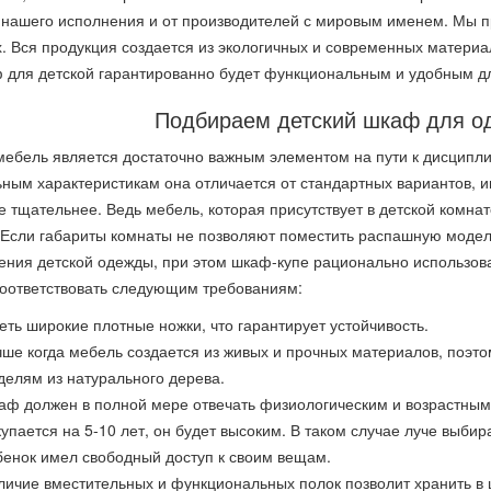
нашего исполнения и от производителей с мировым именем. Мы п
. Вся продукция создается из экологичных и современных матери
 для детской гарантированно будет функциональным и удобным дл
Подбираем детский шкаф для о
мебель является достаточно важным элементом на пути к дисципли
ьным характеристикам она отличается от стандартных вариантов,
е тщательнее. Ведь мебель, которая присутствует в детской комна
 Если габариты комнаты не позволяют поместить распашную модел
ения детской одежды, при этом шкаф-купе рационально использова
оответствовать следующим требованиям:
еть широкие плотные ножки, что гарантирует устойчивость.
чше когда мебель создается из живых и прочных материалов, поэт
делям из натурального дерева.
аф должен в полной мере отвечать физиологическим и возрастным
купается на 5-10 лет, он будет высоким. В таком случае луче выби
бенок имел свободный доступ к своим вещам.
личие вместительных и функциональных полок позволит хранить в ш