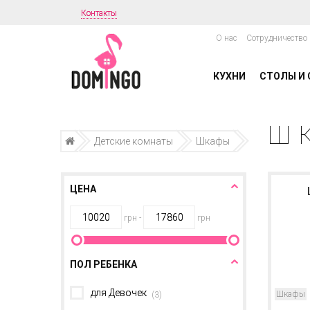
Контакты
О нас
Сотрудничество
КУХНИ
СТОЛЫ И 
Ш
Детские комнаты
Шкафы
ЦЕНА
грн -
грн
ПОЛ РЕБЕНКА
для Девочек
Шкафы
(
3
)