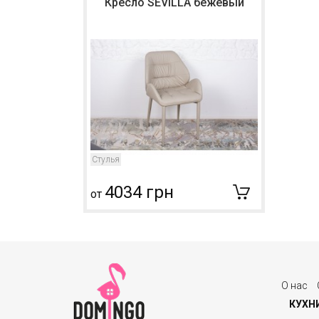
Кресло SEVILLA бежевый
Стулья
4034 грн
от
О нас
КУХН