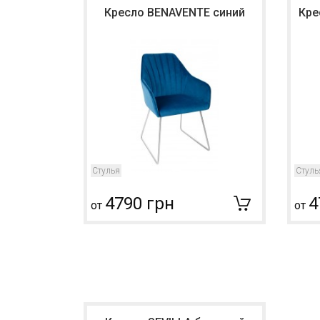
Кресло BENAVENTE синий
Кре
Стулья
Стуль
4790 грн
4
от
от