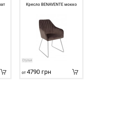
нат
Кресло BENAVENTE мокко
Кресло
Стулья
Стулья
4790 грн
4034
от
от