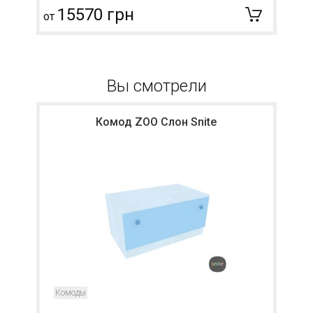
15570 грн
от
о
Вы смотрели
Комод ZOO Слон Snite
Комоды