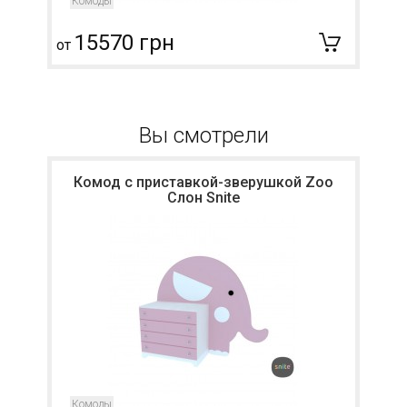
Комоды
15570 грн
от
о
Вы смотрели
Комод с приставкой-зверушкой Zoo
Слон Snite
Комоды