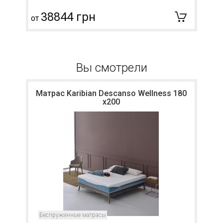
38844 грн
от
о
Вы смотрели
Матрас Karibian Descanso Wellness 180
х200
Беспружинные матрасы