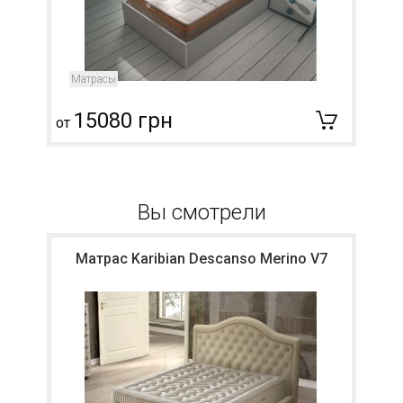
Матрасы
15080 грн
от
о
Вы смотрели
Матрас Karibian Descanso Merino V7