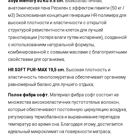
Soya Memory 50 KG 5.5 cm.
Вязкоэластичная,
анатомическая пена Ресилен с эффектом памяти (50 кг /
м3) Эксклюзивная концепция генерации HR-полимера для
высокой плотности и эластичности с открытой
структурой резистентности клеток для лучшей
транспирации (потеря влаги путем испарения), созданной
с использованием натуральной формулы,
комбинированной с соевыми маслами с благоприятными
свойствами для организма;
HR SOFT PUR-MAX 19,5 cm.
Высокая плотность и
эластичность пенополиуретана обеспечивает организму
равномерный баланс для лучшего отдыха;
Полое фибра софт.
Материал фибра софт состоит из
множества високоеластичних пустототелых волокон,
которые обеспечивают постоянную циркуляцию воздуха,
регулировку термобаланса и выравнивание перепадов
температур во время сна. Благодаря этому, достигается
идеальный микроклимат на поверхности матраса;