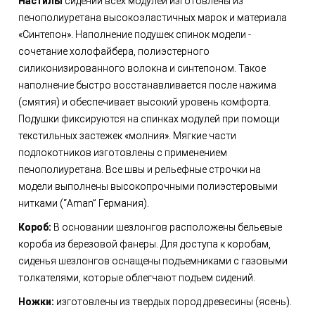
Настилы
сидений всех модулей изготовлены из
пенополиуретана высокоэластичных марок и материала
«Синтепон». Наполнение подушек спинок модели -
сочетание холофайбера, полиэстерного
силиконизированного волокна и синтепоном. Такое
наполнение быстро восстанавливается после нажима
(смятия) и обеспечивает высокий уровень комфорта.
Подушки фиксируются на спинках модулей при помощи
текстильных застежек «молния». Мягкие части
подлокотников изготовлены с применением
пенополиуретана. Все швы и рельефные строчки на
модели выполнены высокопрочными полиэстеровыми
нитками (“Aman” Германия).
Короб:
В основании шезлонгов расположены бельевые
короба из березовой фанеры. Для доступа к коробам,
сиденья шезлонгов оснащены подъемниками с газовыми
толкателями, которые облегчают подъем сидений.
Ножки:
изготовлены из твердых пород древесины (ясень).