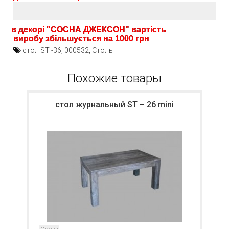
в декорі "СОСНА ДЖЕКСОН" вартість
·
виробу збільшується на 1000 грн
стол ST -36
,
000532
,
Столы
Похожие товары
стол журнальный ST – 26 mini