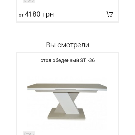
Столы
4180 грн
от
о
Вы смотрели
стол обеденный ST -36
Столы