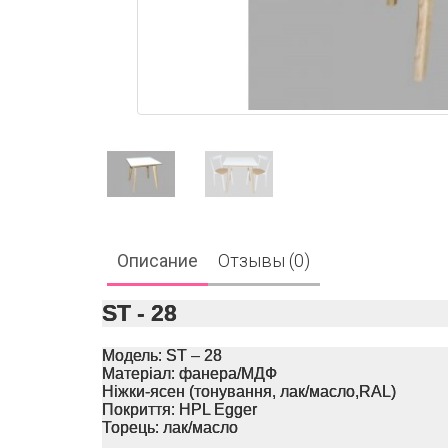
Описание
Отзывы (0)
ST - 28
Модель: ST – 28
Матеріал: фанера/МДФ
Ніжки-ясен (тонування, лак/масло,RAL)
Покриття: HPL Egger
Торець: лак/масло