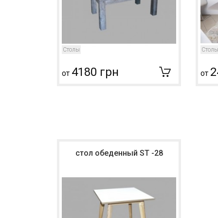
Столы
Стол
4180 грн
2
от
от
стол обеденный ST -28