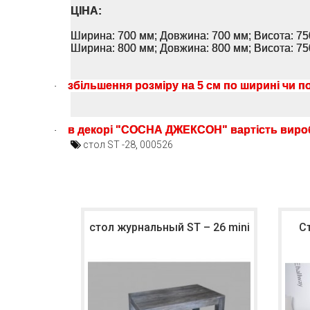
ЦІНА:
Ширина: 700 мм; Довжина: 700 мм; Висота: 75
Ширина: 800 мм; Довжина: 800 мм; Висота: 75
збільшення розміру на 5 см по ширині чи п
·
в декорі "СОСНА ДЖЕКСОН" вартість вироб
·
стол ST -28
,
000526
стол журнальный ST – 26 mini
С