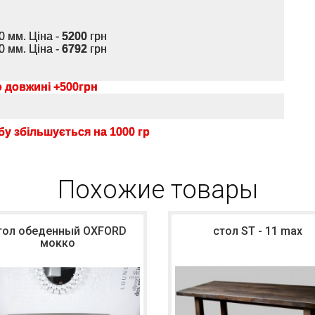
0 мм. Ціна -
5200
грн
0 мм. Ціна -
6792
грн
о довжині +500грн
у збільшується на 1000 гр
Похожие товары
тол обеденный OXFORD
стол ST - 11 max
мокко