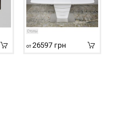
Столы
Столы
26597 грн
2659
от
от