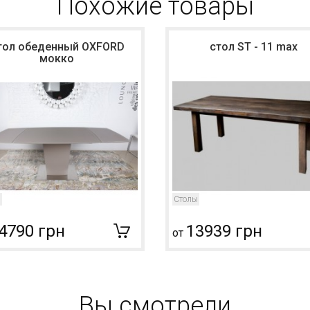
Похожие товары
тол обеденный OXFORD
стол ST - 11 max
мокко
ы
Столы
4790 грн
13939 грн
от
Вы смотрели