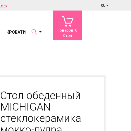
 мне
RU
Товаров: 0
Ы
КРОВАТИ
0 грн
Стол обеденный
MICHIGAN
стеклокерамика
мокко-пудра