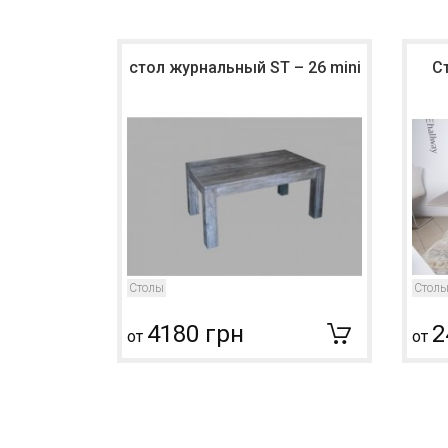
стол журнальный ST – 26 mini
С
Столы
Стол
4180 грн
2
от
от