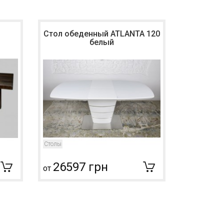
Стол обеденный ATLANTA 120
Стол обе
белый
Столы
Столы
26597 грн
2659
от
от