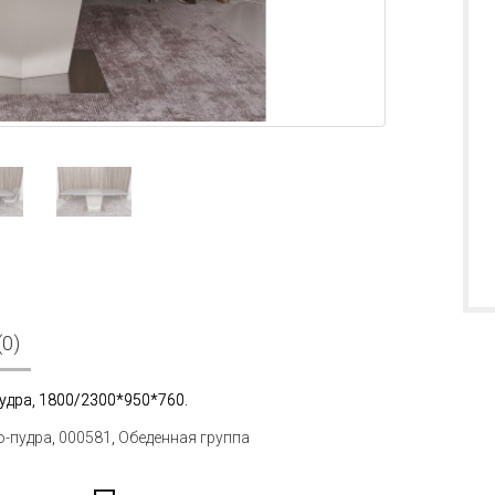
0)
удра, 1800/2300*950*760.
о-пудра
,
000581
,
Обеденная группа