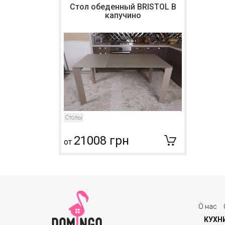
Стол обеденный BRISTOL B
капучино
Столы
21008 грн
от
О нас
КУХН