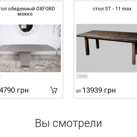
тол обеденный OXFORD
стол ST - 11 max
мокко
ы
Столы
4790 грн
13939 грн
от
Вы смотрели