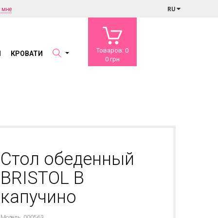
 мне
RU
Товаров: 0
Ы
КРОВАТИ
0 грн
Стол обеденный
BRISTOL B
капучино
Модель: 000563