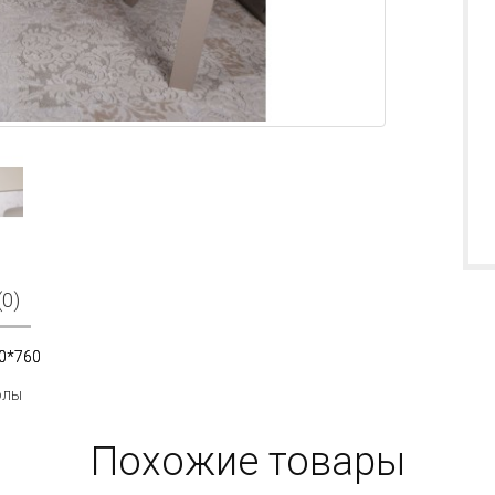
0)
50*760
олы
Похожие товары