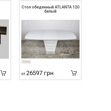
Стол обеденный ATLANTA 120
Стол обе
белый
Столы
Столы
26597 грн
2659
от
от