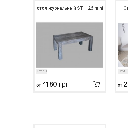
стол журнальный ST – 26 mini
С
Столы
Стол
4180 грн
2
от
от