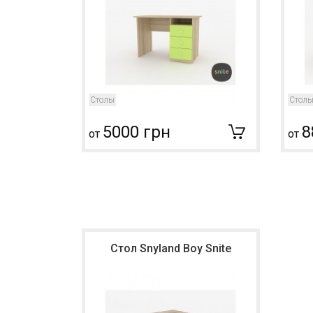
Столы
Стол
5000 грн
8
от
от
Стол Snyland Boy Snite