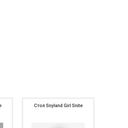
e
Стол Snyland Girl Snite
Ст