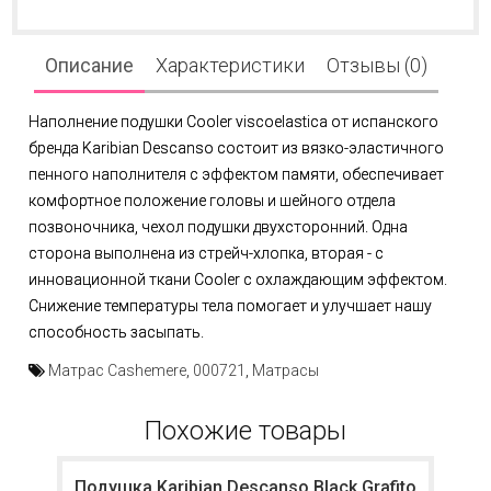
Описание
Характеристики
Отзывы (0)
Наполнение подушки Cooler viscoelastica от испанского
бренда Karibian Descanso состоит из вязко-эластичного
пенного наполнителя с эффектом памяти, обеспечивает
комфортное положение головы и шейного отдела
позвоночника, чехол подушки двухсторонний. Одна
сторона выполнена из стрейч-хлопка, вторая - с
инновационной ткани Cooler с охлаждающим эффектом.
Снижение температуры тела помогает и улучшает нашу
способность засыпать.
Матрас Cashemere
,
000721
,
Матрасы
Похожие товары
Подушка Karibian Descanso Black Grafito
П