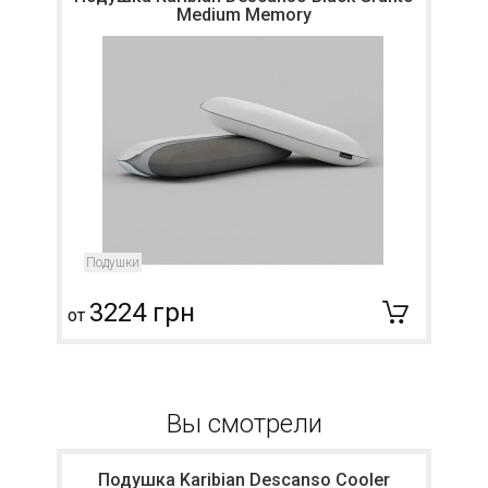
Medium Memory
Подушки
3224 грн
от
о
Вы смотрели
Подушка Karibian Descanso Cooler