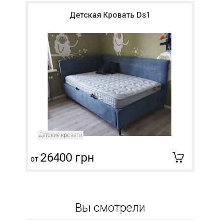
Детская Кровать Ds1
Детские кровати
26400 грн
от
о
Вы смотрели