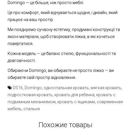
Domingo — це більше, ніж просто меблі.
Це про комфорт, який відчувається щодня, і дизайн, який
працює на ваш простір.
Ми поєднуємо сучасну естетику, продумані конструкції та
якісні матеріали, щоб створювати ліжка, в які хочеться
повертатися.
Кожна модель — це баланс стилю, функціональності та
довговічності.
Обираючи Domingo, ви обираєте не просто ліжко — ви
обираєте свій простір відновлення.
DS16
,
Domingo
,
односпальная кровать
,
мягкая кровать
,
подростковая кровать
,
кровать для ребенка
,
кровать с
подъемным механизмом
,
кровать с ящиками
,
современная
мебель
,
спальня
Похожие товары