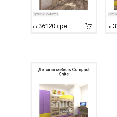
Детские комнаты
Детск
36120 грн
3
от
от
Детская мебель Compact
Snite