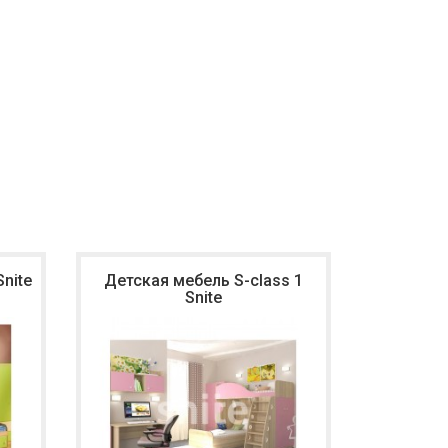
nite
Детская мебель S-class 1
Детская
Snite