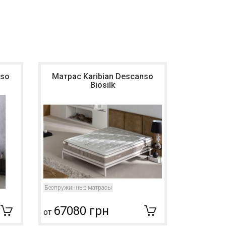
nso
Матрас Karibian Descanso
Матрас 
Biosilk
Беспружинные матрасы
Беспружинны
67080 грн
1331
от
от