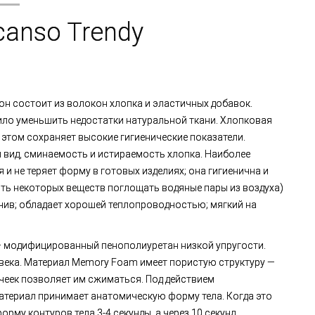
canso Trendy
тон состоит из волокон хлопка и эластичных добавок.
ло уменьшить недостатки натуральной ткани. Хлопковая
 этом сохраняет высокие гигиенические показатели.
 вид, сминаемость и истираемость хлопка. Наиболее
 и не теряет форму в готовых изделиях; она гигиенична и
ь некоторых веществ поглощать водяные пары из воздуха)
ив; обладает хорошей теплопроводностью; мягкий на
 модифицированный пенополиуретан низкой упругости.
овека. Материал Memory Foam имеет пористую структуру —
чеек позволяет им сжиматься. Под действием
материал принимает анатомическую форму тела. Когда это
рму контуров тела 3-4 секунды, а через 10 секунд