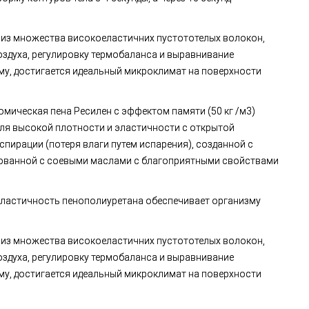
 из множества високоеластичних пустототелых волокон,
здуха, регулировку термобаланса и выравнивание
ому, достигается идеальный микроклимат на поверхности
омическая пена Ресилен с эффектом памяти (50 кг /м3)
ля высокой плотности и эластичности с открытой
спирации (потеря влаги путем испарения), созданной с
ованной с соевыми маслами с благоприятными свойствами
эластичность пенополиуретана обеспечивает организму
 из множества високоеластичних пустототелых волокон,
здуха, регулировку термобаланса и выравнивание
ому, достигается идеальный микроклимат на поверхности