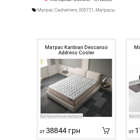
Матрас Cashemere
,
000721
,
Матрасы
Матрас Karibian Descanso
Ма
Address Cooler
Беспружинные матрасы
Беспр
38844 грн
1
от
от