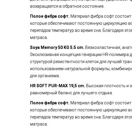
возвращается в обратное состояние.
Полое фибра софт.
Материал фибра софт состоит
которые обеспечивают постоянную циркуляцию во
перепадов температур во время сна. Благодаря эт
матраса.
Soya Memory 50 KG 5.5 cm.
Вязкоэластичная, анат
Эксклюзивная концепция генерации HR-полимера д
структурой резистентности клеток для лучшей тран
использованием натуральной формулы, комбинир
для организма.
HR SOFT PUR-MAX 19,5 cm.
Высокая плотность и 
равномерный баланс для лучшего отдыха.
Полое фибра софт.
Материал фибра софт состоит
которые обеспечивают постоянную циркуляцию во
перепадов температур во время сна. Благодаря эт
матраса.