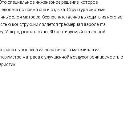
Это специальное инженерное решение, которое
еловека во время сна и отдыха. Структура системы
очные слои матраса, беспрепятственно выходить из него во
стью конструкции является трехмерная аэролента,
ру. Углеродное волокно, 3D вентируемый нетканный
атраса выполнена из эластичного материала из
я периметра матраса с улучшенной воздухопроницаемостью
еристик.