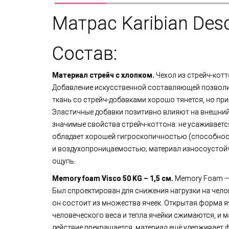
Матрас Karibian Des
Состав:
Материал стрейч с хлопком.
Чехол из стрейч-кот
Добавление искусственной составляющей позволи
ткань со стрейч-добавками хорошо тянется, но при
Эластичные добавки позитивно влияют на внешний
значимые свойства стрейч-коттона: не усаживается
обладает хорошей гигроскопичностью (способност
и воздухопроницаемостью; материал износоустойч
ощупь.
Memory foam Visco 50 KG – 1,5 см.
Memory Foam —
Был спроектирован для снижения нагрузки на чел
он состоит из множества ячеек. Открытая форма я
человеческого веса и тепла ячейки сжимаются, и 
действие прекращается, материал ещё удерживает фо