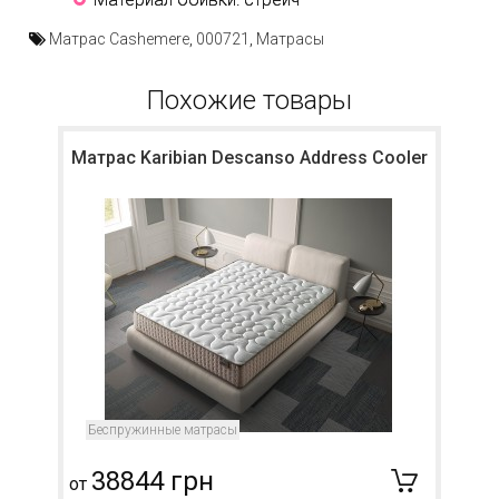
Матрас Cashemere
,
000721
,
Матрасы
Похожие товары
Матрас Karibian Descanso Address Cooler
Беспружинные матрасы
38844 грн
от
о