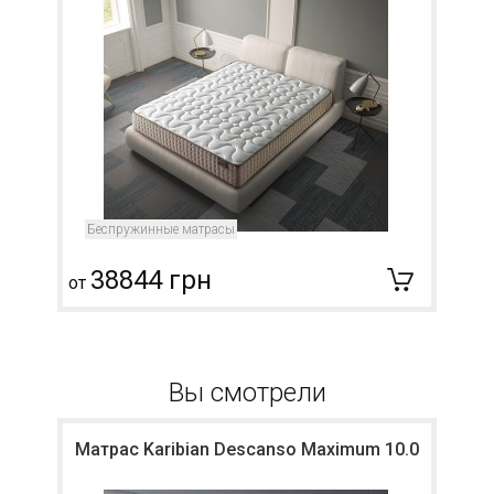
Беспружинные матрасы
38844 грн
от
о
Вы смотрели
Матрас Karibian Descanso Maximum 10.0