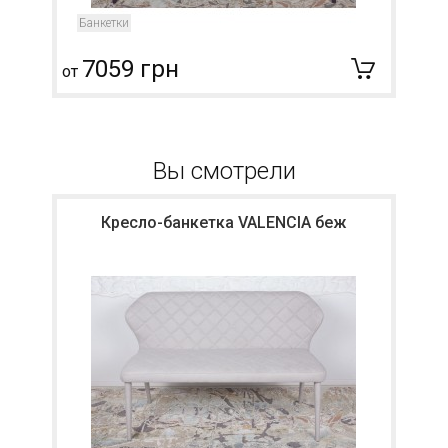
Банкетки
7059 грн
от
о
Вы смотрели
Кресло-банкетка VALENCIA беж